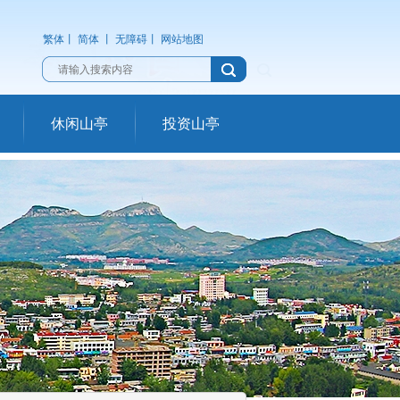
繁体
丨
简体
丨
无障碍
丨
网站地图
休闲山亭
投资山亭