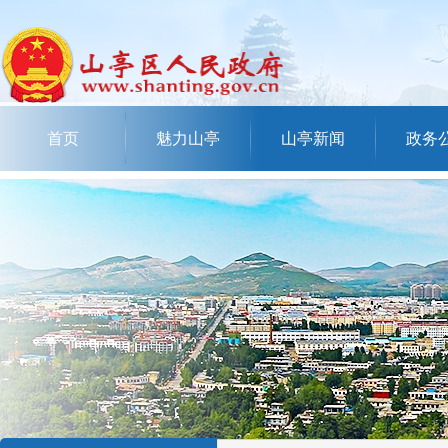
首页
魅力山亭
山亭新闻
政务