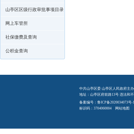
山亭区区级行政审批事项目录
网上车管所
社保缴费及查询
公积金查询
中共山亭区委 山亭区人民政府主办
地址：山亭区府前路13号 违法和不良信
备案编号：
鲁ICP备2020034073号-
标识码：3704060004
网站地图