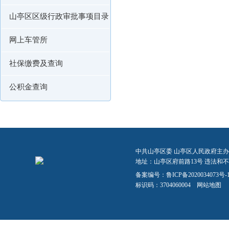
山亭区区级行政审批事项目录
网上车管所
社保缴费及查询
公积金查询
中共山亭区委 山亭区人民政府主办
地址：山亭区府前路13号 违法和不良信
备案编号：
鲁ICP备2020034073号-
标识码：3704060004
网站地图