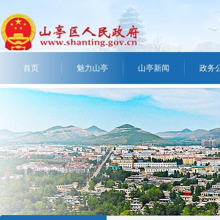
首页
魅力山亭
山亭新闻
政务