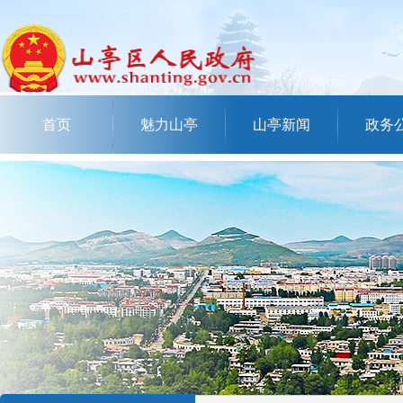
首页
魅力山亭
山亭新闻
政务