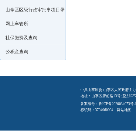
山亭区区级行政审批事项目录
网上车管所
社保缴费及查询
公积金查询
中共山亭区委 山亭区人民政府主办
地址：山亭区府前路13号 违法和不良信
备案编号：
鲁ICP备2020034073号-
标识码：3704060004
网站地图