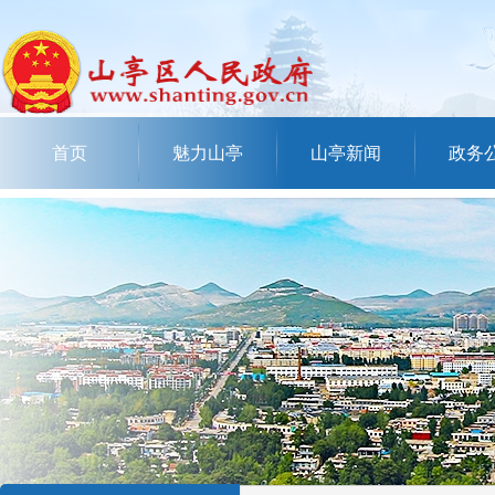
首页
魅力山亭
山亭新闻
政务