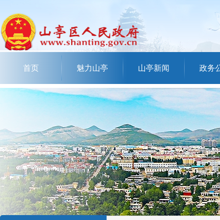
首页
魅力山亭
山亭新闻
政务