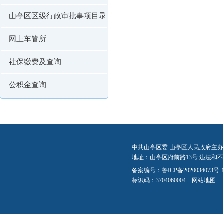
山亭区区级行政审批事项目录
网上车管所
社保缴费及查询
公积金查询
中共山亭区委 山亭区人民政府主办
地址：山亭区府前路13号 违法和不良信
备案编号：
鲁ICP备2020034073号-
标识码：3704060004
网站地图