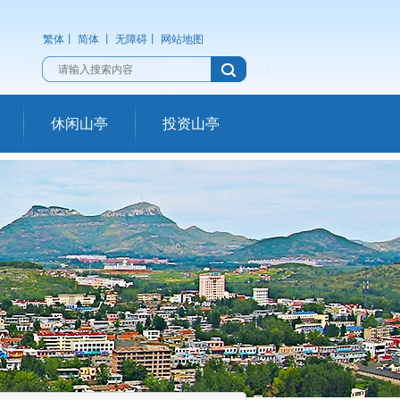
繁体
丨
简体
丨
无障碍
丨
网站地图
休闲山亭
投资山亭