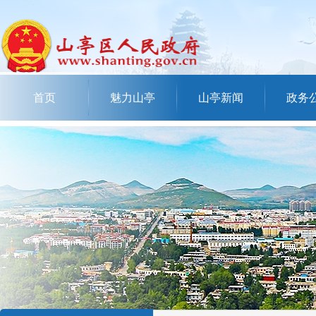
首页
魅力山亭
山亭新闻
政务