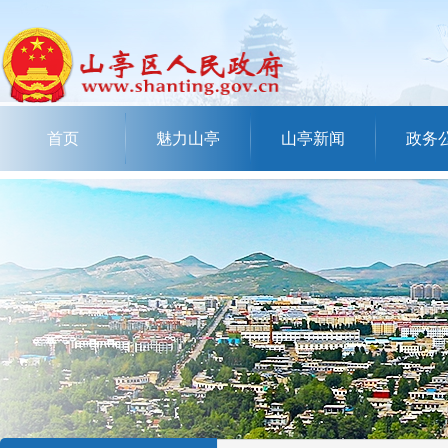
首页
魅力山亭
山亭新闻
政务