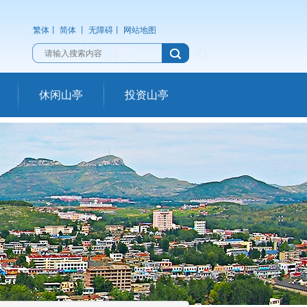
繁体
丨
简体
丨
无障碍
丨
网站地图
休闲山亭
投资山亭