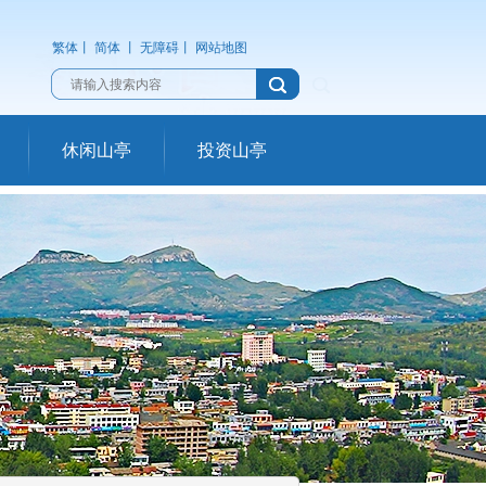
繁体
丨
简体
丨
无障碍
丨
网站地图
休闲山亭
投资山亭