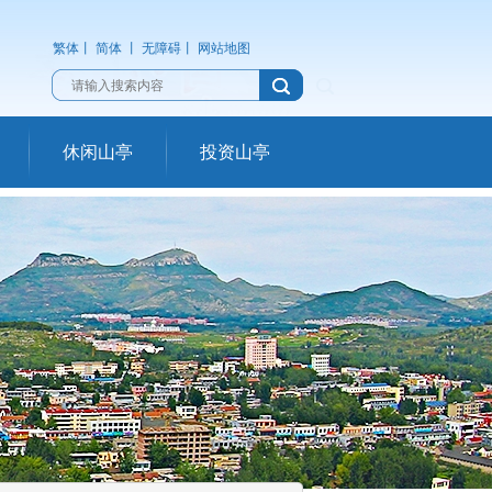
繁体
丨
简体
丨
无障碍
丨
网站地图
休闲山亭
投资山亭