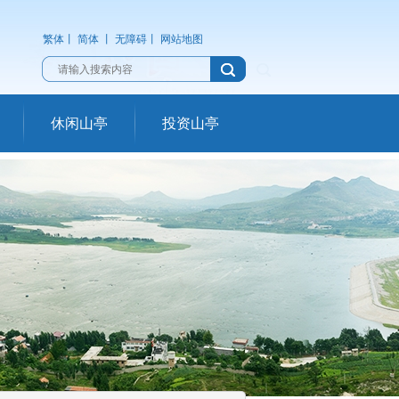
繁体
丨
简体
丨
无障碍
丨
网站地图
休闲山亭
投资山亭