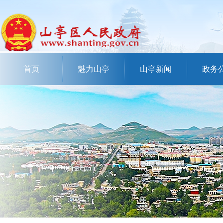
首页
魅力山亭
山亭新闻
政务