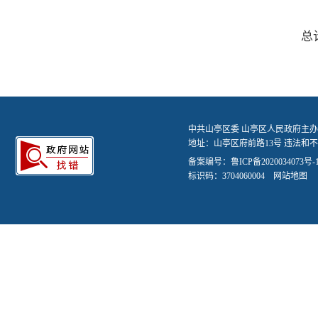
总
中共山亭区委 山亭区人民政府主办
地址：山亭区府前路13号 违法和不良信
备案编号：
鲁ICP备2020034073号-
标识码：3704060004
网站地图