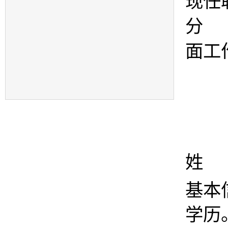
现任
分 
面工
姓 
基本
学历