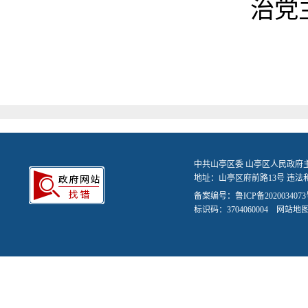
治党
中共山亭区委 山亭区人民政府
地址：山亭区府前路13号 违法和不
备案编号：
鲁ICP备2020034073
标识码：3704060004
网站地