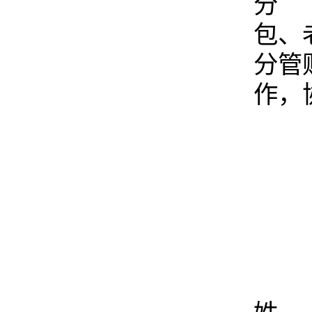
分 
包、
分管
作，