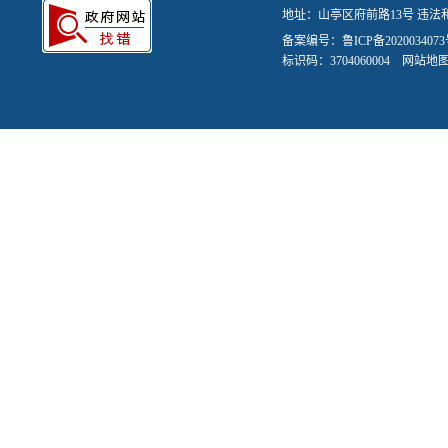
地址：山亭区府前路13号 违法和不
备案编号：
鲁ICP备2020034073
标识码：3704060004
网站地