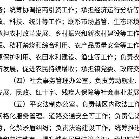
务；
统筹协调
招商引资
工作；承担
经济
运行分析
政、
科技、统计
等工作；联系
市场监管、生态环
承担农村改革发展、乡村振兴和新农村建设等工
医、秸秆禁烧和综合利用、农产品质量安全等工
源保护利用、农田水利建设、渔业等工作；负责
济发展，促进农民持续增收；
承担镇党委、
政府
（四）社会事务管理办公室。
负责
劳动
就业
发展、
民政、
红十字、
残疾人
保障
等社会事业发
（五）平安法制办公室。
负责辖区内政法
工
网格化服务管理、道路交通安全等工作；
负责信
意，化解矛盾纠纷
；
负责法治建设工作，统筹推