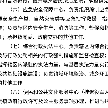
传和普法教育，提升城乡居民法治意识；承担镇
（六）应急安全保障中心。
负责
组织
编制应
展
安全生产类、自然灾害类
等
应急指挥救援
，
指
作
；
负责辖区内安全生产
、消防等
工作
，督促和
任
；
承担
镇党委、
政府交办
的其他工作。
（七）综合行政执法中心。
负责辖区内综合
及与行政处罚相关的行政强制措施和监督检查权
指挥辖区内派驻的执法力量，与基层执法力量实
公共基础设施建设；负责镇域环境整治、城乡环
的其他工作。
（八）便民
和公共文化
服务中心（挂退役军
责镇政府行政许可及公共服务事项办理，
推进
“