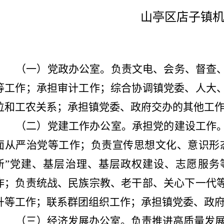
山亭区店子镇
（一）党政办公室。
负责
文电、会务、督查
等工作；承担审计工作；
综合协调
镇党委、人大
位和工农关系
；
承担
镇党委、
政府交办
的其他工
（二）党建工作办公室。
承担党的建设工作
面从严治党等工作；
负责宣传
思想文化、意识形
新”党建、基层治理、基层政权建设、志愿服务
作；
负责
统战
、
民族宗教、老干部、关心下一代
升等工作；
联系群团组织工作；承担镇党委、
政
（三）经济发展办公室。
负责推进高质量发