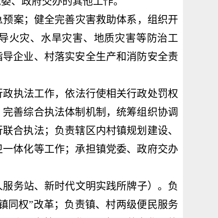
党委、
政府交办
的其他工作。
急预案；
健全
完善
灾害救
助
体系
，
组织开
导火灾、水旱灾害、地质灾害等防治
工
指导企业、村落实安全生产和消防安全责
行政执法工作，依法行使相关行政处罚权
；完善综合执法体制机制，
统筹组织协调
行联合执法
；负责辖区内村镇规划
建设、
卫一体化等工作；承担镇党委、
政府交办
人服务站
、
新时代文明实践
所
牌子）。
负
县镇同权”改革
；负责镇、村两级便民服务