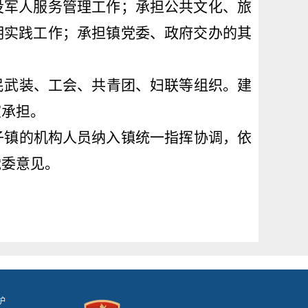
役军人服务管理工作；
承担
公共
文化、旅
明实践工作；
承担镇党委、
政府交办
的其
民武装、工会、共青团、妇联等组织。建
室承担。
子镇
的机构人员纳入
镇统一指挥协调，依
党委意见
。
护