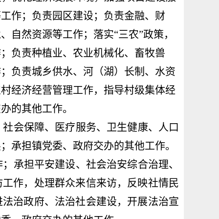
等工作；负责
园区建设
；负责
金融、
财
境
、自然资源
等工作；落实
“
三农
”
政策，
作
；
负责种植业、农业机械化、畜牧兽
作；负责城乡供水、河（湖）长制、水资
农村经济经营管理工作，指导村级集体经
交办
的其他工作。
、社会保障、医疗服务、卫生健康、
人口
展；承担镇党委、
政府交办
的其他工作。
作；承担
平安建设、社会治安综合治理、
访工作，
处理群众来信来访，反映社情民
进法治政府、法治社会建设，
开展法
治
宣