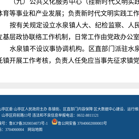
（九）公共文化服务中心（挂新时代文明实
体育
等
事业和产业发展
；负责
新时代文明实践工
按有关规定设立
水泉镇
人大、纪检监察、人
立基层政协联络工作机制，日常工作由党政办公
水泉镇
不设议事协调机构。
区直部门派驻
水
托镇开展工作考核，负责人任免应当事先征求镇
山亭区委 山亭区人民政府主办 各镇街、区直部门内容保障 区大数据中心建设、运行维
山亭区府前路13号 违法和不良信息举报电话：0632-8811121
编号：
鲁ICP备2020034073号-1
鲁公网安备 37040602000003号
3704060004
网站地图