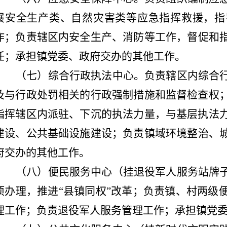
展
安全生产类、自然灾害类
等
应急指挥救援
，
指
作
；
负责辖区内安全生产
、消防等
工作
，督促和
任
；
承担
镇党委、
政府交办
的其他工作。
（七）综合行政执法中心。
负责辖区内综合
及与行政处罚相关的行政强制措施和监督检查权
指挥辖区内派驻、下沉的执法力量，与基层执法
建设、
公共基础设施建设；负责镇域环境整治、
府交办
的其他工作。
（八）便民服务中心（挂退役军人服务站牌
项办理，
推进
“县镇同权”改革
；负责镇、
村
两级
理工作；负责退役军人服务管理工作；承担镇党