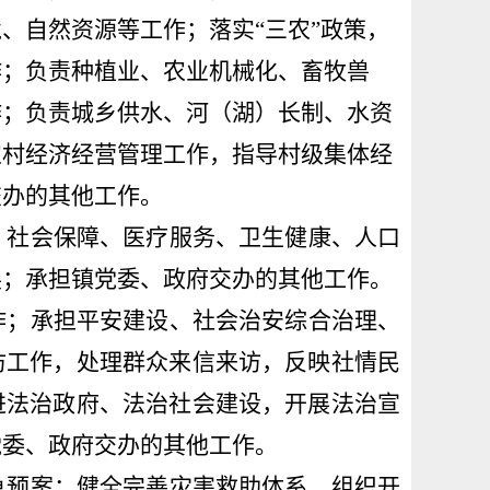
境
、自然资源
等工作；落实
“
三农
”
政策，
作
；
负责种植业、农业机械化、畜牧兽
作；负责城乡供水、河（湖）长制、水资
农村经济经营管理工作，指导村级集体经
交办
的其他工作。
、社会保障、医疗服务、卫生健康、
人口
展；承担镇党委、
政府交办
的其他工作。
作；承担
平安建设、社会治安综合治理、
访工作，
处理群众来信来访，反映社情民
进法治政府、法治社会建设，
开展法
治
宣
党委、
政府交办
的其他工作。
急预案；
健全
完善
灾害救
助
体系
，
组织开