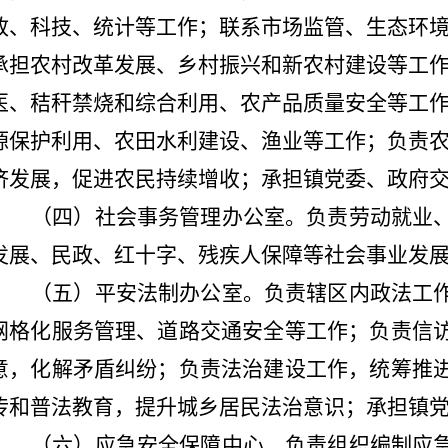
政、
科技、统计
等工作；联系
市场监管、生态环
承担农村改革发展、乡村振兴和新农村建设等工
医、秸秆禁烧和综合利用、农产品质量安全等工
源保护利用、农田水利建设、渔业等工作；负责
济发展，促进农民持续增收；
承担镇党委、
政府
（四）社会事务管理办公室。
负责
劳动
就业
发展、
民政、
红十字、
残疾人
保障
等社会事业发
（五）平安法制办公室。
负责辖区内政法
工
网格化服务管理、道路交通安全等工作；
负责信
意，化解矛盾纠纷
；
负责法治建设工作，统筹推
传和普法教育，提升城乡居民法治意识；承担镇
（六）应急安全保障中心。
负责
组织
编制应