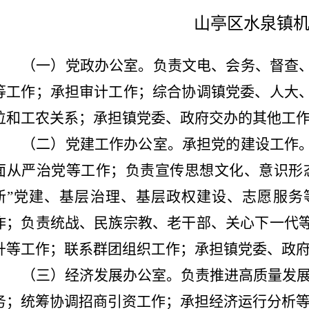
山亭区水泉镇
（一）党政办公室。
负责
文电、会务、督查
等工作；承担审计工作；
综合协调
镇党委、人大
位和工农关系
；
承担
镇党委、
政府交办
的其他工
（二）党建工作办公室。
承担党的建设工作
面从严治党等工作；
负责宣传
思想文化、意识形
新”党建、基层治理、基层政权建设、志愿服务
作；
负责
统战
、
民族宗教、老干部、关心下一代
升等工作；
联系群团组织工作；承担镇党委、
政
（三）经济发展办公室。
负责推进高质量发
务；
统筹协调
招商引资
工作；承担
经济
运行分析