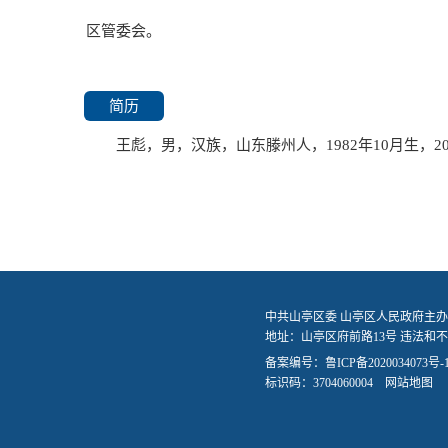
区管委会。
简历
王彪，男，汉族，山东滕州人，1982年10月生，2
中共山亭区委 山亭区人民政府主办
地址：山亭区府前路13号 违法和不良信
备案编号：
鲁ICP备2020034073号-
标识码：3704060004
网站地图