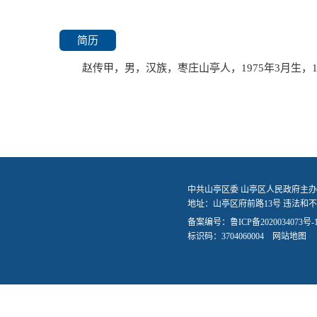
简历
赵传甲，男，汉族，枣庄山亭人，1975年3月生，
中共山亭区委 山亭区人民政府主办
地址：山亭区府前路13号 违法和不良信
备案编号：
鲁ICP备2020034073号-
标识码：3704060004
网站地图