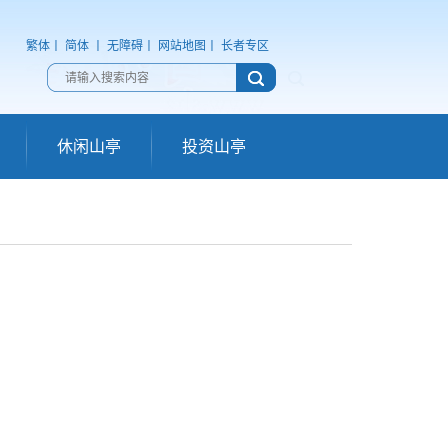
繁体
丨
简体
丨
无障碍
丨
网站地图
丨
长者专区
休闲山亭
投资山亭