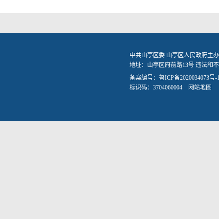
中共山亭区委 山亭区人民政府主办
地址：山亭区府前路13号 违法和不良信
备案编号：
鲁ICP备2020034073号-
标识码：3704060004
网站地图