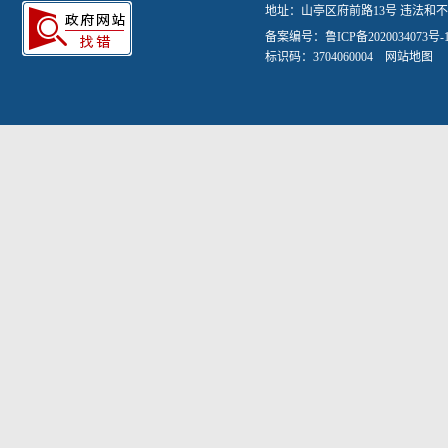
地址：山亭区府前路13号 违法和不良信
备案编号：
鲁ICP备2020034073号-
标识码：3704060004
网站地图