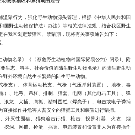
生动物禁猎区和禁猎期的通告
捕滥猎行为，强化野生动物源头管理，根据《中华人民共和国
和国野生动物保护法〉办法》等相关法律法规，结合我区野生
定在我区划定禁猎区、禁猎期，现将有关事项通告如下：
区。
生动物名录》《〈濒危野生动植物种国际贸易公约〉附录Ⅰ、附
重要生态、科学、社会价值的陆生野生动物名录》的陆生野生动
在野外环境自然生长繁殖的陆生野生动物。
式枪支）、体育运动枪支、气枪（气压弹射装置）、地枪、毒
枪）、地弓、吊杠、排刺、猎套、电网（其他电击工具）、弹
、滚龙、犬捕、鹰抓、塑料围栏（焊亮子）、电击或电子诱捕
为直接操作并危害人畜安全的猎捕工具和装置进行猎捕。
猎、歼灭性围猎、猎狗追击行猎、枪击、投掷利器、火攻、烟
、挖洞、网捕、捡蛋、捣巢、电击装置和设置非人为直接操作