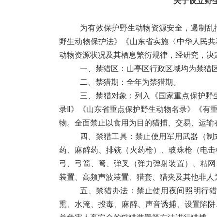
关于设立野
为有效保护野生动物资源安全，遏制乱
野生动物保护法》《山东省实施〈中华人民共
动物资源状况及其栖息繁衍规律，经研究，决
一、禁猎区：山亭区行政区域均为禁猎
二、禁猎期：全年为禁猎期。
三、禁猎对象：列入《国家重点保护野
录Ⅱ》《山东省重点保护野生动物名录》《有
物。全面禁止以食用为目的猎捕、交易、运输
四、禁猎工具：禁止使用军用武器（制
药、麻醉药、排铳（火药枪）、玻珠枪（电击
弓、弓箭、弩、弹叉（弹力弹射装置）、粘网
装置、高频声波装置、猎套、猎夹及其他非人
五、禁猎办法：禁止使用夜间照明行
熏、水淹、投毒、麻醉、声音诱捕、设置陷阱