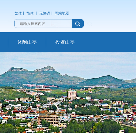
繁体
丨
简体
丨
无障碍
丨
网站地图
休闲山亭
投资山亭