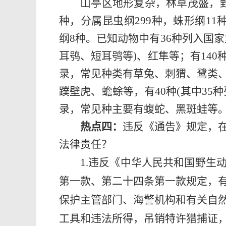
山亭区地形复杂，林草茂盛，
种，分属昆虫纲299种，蛛形纲11
纲8种。已知动物中有36种列入国
耳鸮、短耳鸮等
)
、红隼等；有14
录，常见种类有草兔、刺猬、鹭类
蹼壁虎、蟾蜍等，有40种(其中35
录，常见种主要有蝮蛇
、
黑斑蛙等
热点四：
违反《通告》规定，
法律责任？
1.
违反
《中华人民共和国野生
第一款、第二十四条第一款规定，
保护主管部门、海警机构和有关自
工具和违法所得，吊销特许猎捕证