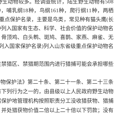
野生动物较多。经调查统计，
陆
生野生动
物
有
508
种，哺乳纲18种，鸟纲161种，爬行纲11种，两栖
家重点保护名录，主要是鸟类，常见种有猫头鹰
(
长
0种列入国家有生态、科学、社会价值的保护动物名
、骨顶鸡、白头鹎、斑鸠、喜鹊、家燕、麻雀、无
种列入国家保护名录)列入山东省级重点保护动物名
。
在禁猎区、禁猎期范围内进行猎捕可能会承担哪些
动物保护法》
第二十条、第二十一条、第二十三条
有下列行为之一的，由县级以上人民政府野生动物
然保护地管理机构按照职责分工没收猎获物、猎捕
，并处猎获物价值二倍以上二十倍以下罚款；没有