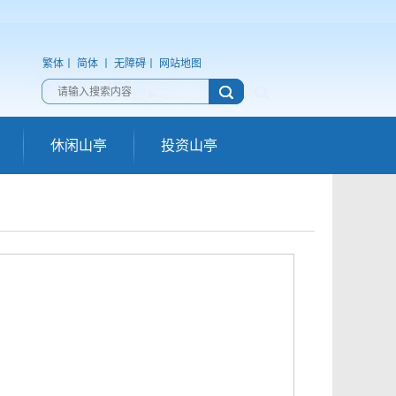
繁体
丨
简体
丨
无障碍
丨
网站地图
休闲山亭
投资山亭