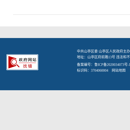
中共山亭区委 山亭区人民政府主办
地址：山亭区府前路13号 违法和不良信
备案编号：
鲁ICP备2020034073号-
标识码：3704060004
网站地图