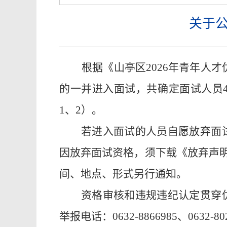
关于公
根据《山亭区202
6
年青年人才
的一并进入面试，
共确定面试人员
1、2
）。
若进入面试的人员自愿放弃面
因放弃面试资格，须下载《放弃声
间、地点、形式另行通知。
资格审核
和违规违纪认定
贯穿
举报电话：
0632-8866985、0632-8