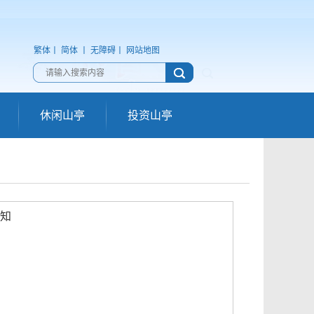
繁体
丨
简体
丨
无障碍
丨
网站地图
休闲山亭
投资山亭
知