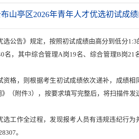
布山亭区2026年青年人才优选初试成
优选公告》规定，
按照初试成绩由高分到低分1:
40
名，其中综合管理A岗
19
名、综合管理
B
岗
21
试资格，则根据考生初试成绩依次递补，成绩相
明》（附件
3
），按要求填写完整后，将扫描件发
优选工作全过程
，
发现报考人员有违规违纪行为
028307。