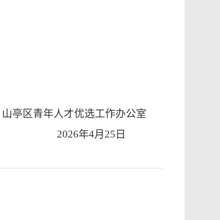
山亭
区青年人才优选工作办公室
20
26
年
4
月
25
日