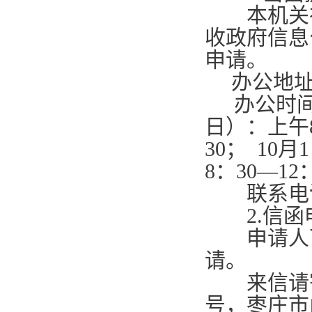
本机关在
收政府信息
申请。
办公地址
办公时
日）：上午
30
；
10
月
1
8
：
30—12
联系电
2.
信函
申请人可
请。
来信请寄
号，枣庄市