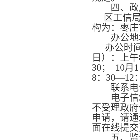
四、政府
区工信局
构为：枣庄
办公地址
办公时
日）：上午
30
；
10
月
1
8
：
30—12
联系电
电子信
不受理政府
申请，请通
面在线提交
五、监