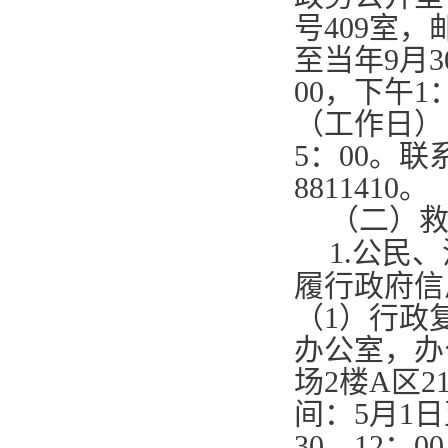
号
409
室，
至当年
9
月
3
00
，下午
1
（工作日）
5
：
00
。联
8811410
。
（二）
1.
公民、
履行政府信
（
1
）行政
办公室，办
场
2
楼
A
区
2
间：
5
月
1
日
30—12
：
00