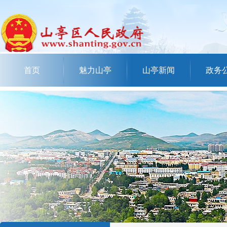
首页
魅力山亭
山亭新闻
政务