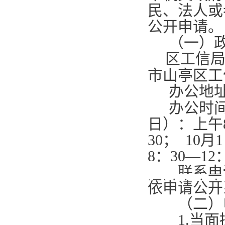
民、法人或
公开申请。
（一）
区工信
市山亭区工
办公地
办公时
日）：上午
30
；
10
月
1
8
：
30—12
联系电
互
https://zwfw
uuid=6D36P3
通过枣庄市
依申请公开
（二）申
1.
当面