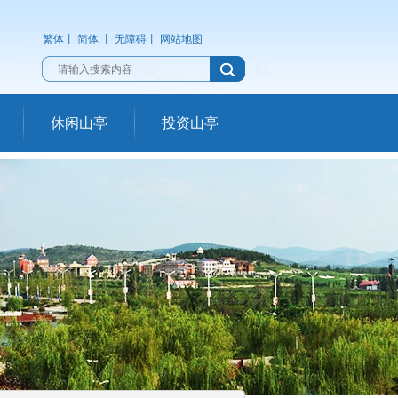
繁体
丨
简体
丨
无障碍
丨
网站地图
休闲山亭
投资山亭