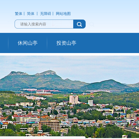
繁体
丨
简体
丨
无障碍
丨
网站地图
休闲山亭
投资山亭