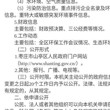
（
4
）水环境、空气质量信息。
（
5
）污染防治信息。重点排污企业名录及环
信息。重特大或敏感突发环境事件信息。
5.
财政信息
主要包括：财政预决算、三公经费等情况。
6.
工作动态
主要包括：全区环保工作会议情况、生态环境
（二）公开形式
1.
枣庄市山亭区人民政府门户网站
（
http://www.shanting.gov.cn/
）。
2.
其他：报刊、广播、电视等。
（三）公开时限。本机关主动公开的政府信
变更之日起
20
个工作日内予以公开。法律、法规
有规定的，从其规定。
二、依申请公开
公民、法人或者其他组织可以向本机关申请获