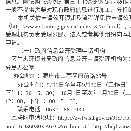
信息。除依照《条例》第三十七条的规定能够作
一般不提供需要对现有政府信息进行加工、分析
本机关依申请公开须知及流程详见依申请公
（
http://www.shanting.gov.cn/index_3257.html
）。
受理机构负责受理公民、法人或者其他组织向本
申请。
（一）政府信息公开受理申请机构
区生态环境分局政府信息公开申请受理机构为
分局办公室
办公地址：枣庄市山亭区府前路
26
号
办公时间：
5
月
1
日至当年
9
月
30
日（工作日
下午
1
：
30—5
：
30
；
10
月
1
日至次年
4
月
30
日（工
12
：
00
，下午
1
：
00—5
：
00
。
联系电话：
0632
－
8811930
互联网申请地址：
https://zwfw.sd.gov.cn/JIS/fro
uuid=6D36P30VK6xG&redirectUrl=http://hdjl.zaozh