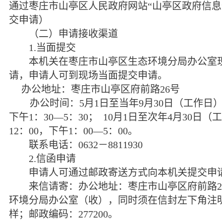
通过枣庄市山亭区人民政府网站“山亭区政府信息
交申请）
（二）申请接收渠道
1.
当面提交
本机关在枣庄市山亭区生态环境分局办公室现
请，申请人可到现场当面提交申请。
办公地址：枣庄市山亭区府前路
26
号
办公时间：
5
月
1
日至当年
9
月
30
日（工作日
下午
1
：
30—5
：
30
；
10
月
1
日至次年
4
月
30
日（工
12
：
00
，下午
1
：
00—5
：
00
。
联系电话：
0632
－
8811930
2.
信函申请
申请人可通过邮政寄送方式向本机关提交申
来信请寄：办公地址：枣庄市山亭区府前路
2
环境分局办公室（收），同时须在信封左下角注明
样；邮政编码：
277200
。