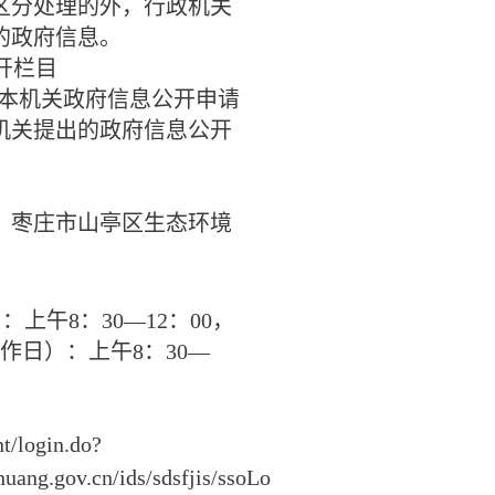
区分处理的外，行政机关
的政府信息。
开栏目
本机关政府信息公开申请
机关提出的政府信息公开
：枣庄市山亭区生态环境
）：上午
8
：
30—12
：
00
，
作日）：上午
8
：
30—
nt/login.do?
uang.gov.cn/ids/sdsfjis/ssoLoginPageShanTing.jsp&t