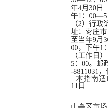
年
4
月
30
日
午
1
：
00—5
（
2
）行政
址：枣庄市
至当年
9
月
3
00
，下午
1
（工作日）
5
：
00
。邮
-8811031
，
本指南适
11日
山亭区市场