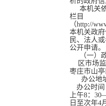
析的政府信
本机关
栏目
（
http://ww
本机关政府
民、法人或
公开申请。
（一）
区市场
枣庄市山亭
办公地
办公时间
上午
8
：
30
日至次年
4