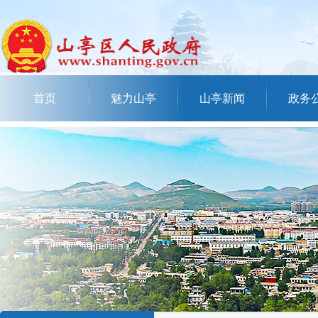
首页
魅力山亭
山亭新闻
政务