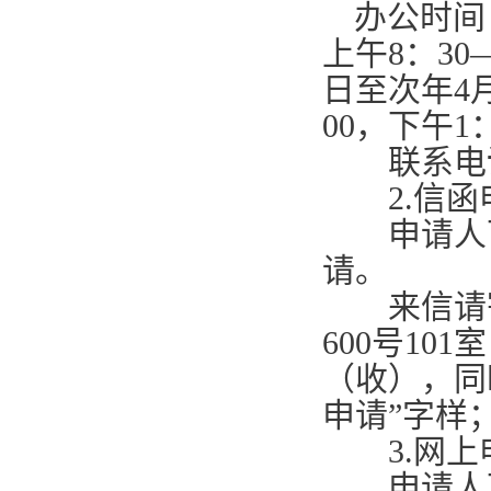
办公时间
上午
8
：
30
日至次年
4
00
，下午
1
联系电
2.
信函
申请人可
请。
来信请寄
600
号
101
室
（收），同
申请”字样
3.
网上
申请人可