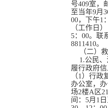
号
409
室，
至当年
9
月
3
00
，下午
1
（工作日）
5
：
00
。联
8811410
。
（二）
1.
公民、
履行政府信
（
1
）行政
办公室，办
场
2
楼
A
区
2
间：
5
月
1
日
30—12
：
00