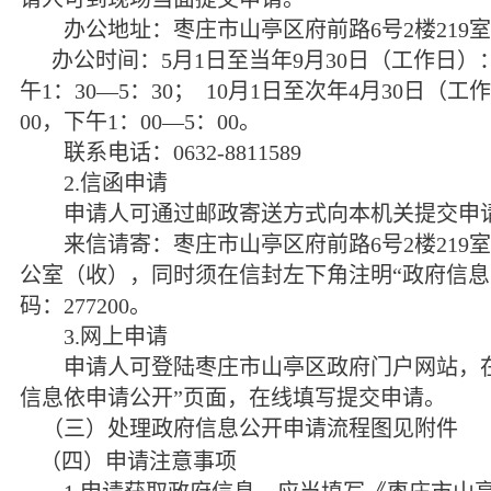
办公地址：枣庄市山亭区府前路
6
号
2
楼
219
室
办公时间：
5
月
1
日至当年
9
月
30
日（工作日）
午
1
：
30—5
：
30
；
10
月
1
日至次年
4
月
30
日（工作
00
，下午
1
：
00—5
：
00
。
联系电话：
0632-8811589
2.
信函申请
申请人可通过邮政寄送方式向本机关提交申
来信请寄：枣庄市山亭区府前路
6
号
2
楼
219
室
公室（收），同时须在信封左下角注明“政府信息
码：
277200
。
3.
网上申请
申请人可登陆枣庄市山亭区政府门户网站，在
信息依申请公开”页面，在线填写提交申请。
（三）处理政府信息公开申请流程图见附件
（四）申请注意事项