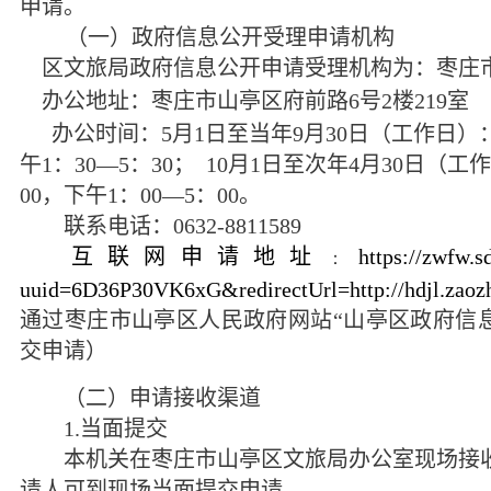
申请。
（一）政府信息公开受理申请机构
区文旅局政府信息公开申请受理机构为：枣庄
办公地址：枣庄市山亭区府前路
6
号
2
楼
219
室
办公时间：
5
月
1
日至当年
9
月
30
日（工作日）
午
1
：
30—5
：
30
；
10
月
1
日至次年
4
月
30
日（工作
00
，下午
1
：
00—5
：
00
。
联系电话：
0632-8811589
互联网申请地址
https://zwfw.s
：
uuid=6D36P30VK6xG&redirectUrl=http://hdjl.zaozh
通过枣庄市山亭区人民政府网站“山亭区政府信
交申请）
（二）申请接收渠道
1.
当面提交
本机关在枣庄市山亭区文旅局办公室现场接收
请人可到现场当面提交申请。