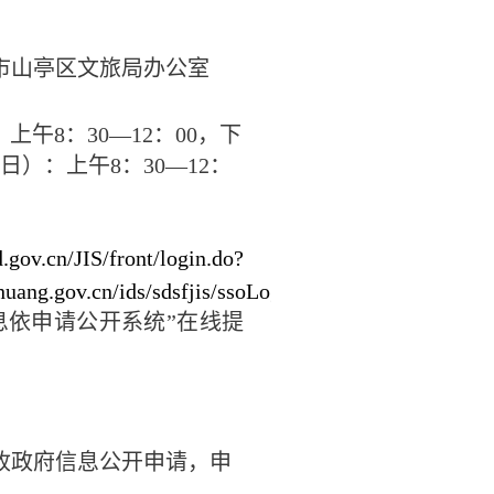
市山亭区文旅局办公室
：上午
8
：
30—12
：
00
，下
日）：上午
8
：
30—12
：
d.gov.cn/JIS/front/login.do?
uang.gov.cn/ids/sdsfjis/ssoLoginPageShanTing.jsp&t
息依申请公开系统”在线提
政府信息公开申请，申