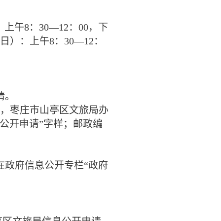
：上午
8
：
30—12
：
00
，下
日）：上午
8
：
30—12
：
请。
，枣庄市山亭区文旅局办
公开申请”字样；邮政编
政府信息公开专栏“政府