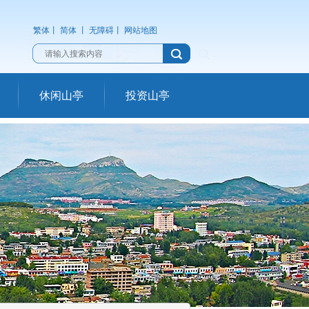
繁体
丨
简体
丨
无障碍
丨
网站地图
休闲山亭
投资山亭