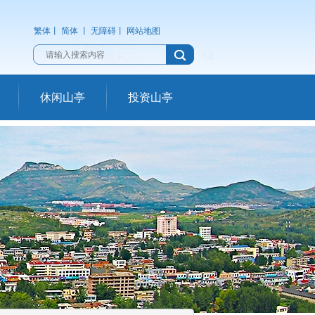
繁体
丨
简体
丨
无障碍
丨
网站地图
休闲山亭
投资山亭