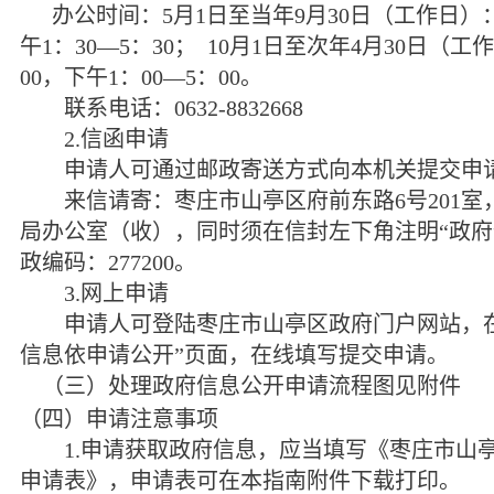
办公时间：
5
月
1
日至当年
9
月
30
日（工作日）
午
1
：
30—5
：
30
；
10
月
1
日至次年
4
月
30
日（工作
00
，下午
1
：
00—5
：
00
。
联系电话：
0632-8832668
2.
信函申请
申请人可通过邮政寄送方式向本机关提交申
来信请寄：枣庄市山亭区府前东路
6
号
201
室
局办公室（收），同时须在信封左下角注明“政府
政编码：
277200
。
3.
网上申请
申请人可登陆枣庄市山亭区政府门户网站，在
信息依申请公开”页面，在线填写提交申请。
（三）处理政府信息公开申请流程图见附件
（四）申请注意事项
1.
申请获取政府信息，应当填写《枣庄市山
申请表》，申请表可在本指南附件下载打印。