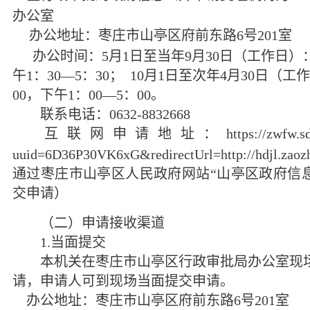
办公室
办公地址：枣庄市山亭区府前东路
6
号
201
室
办公时间：
5
月
1
日至当年
9
月
30
日（工作日）
午
1
：
30—5
：
30
；
10
月
1
日至次年
4
月
30
日（工作
00
，下午
1
：
00—5
：
00
。
联系电话：
0632-8832668
互联网申请地址：
https://zwfw.s
uuid=6D36P30VK6xG&redirectUrl=http://hdjl.zaozh
通过枣庄市山亭区人民政府网站“山亭区政府信
交申请）
（二）申请接收渠道
1.
当面提交
本机关在枣庄市山亭区行政审批局办公室现场
请，申请人可到现场当面提交申请。
办公地址：枣庄市山亭区府前东路
6
号
201
室