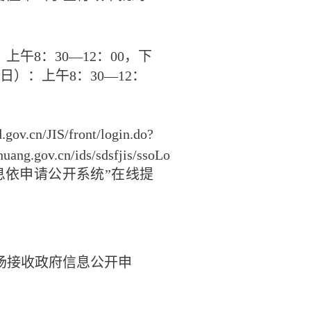
：上午
8
：
30—12
：
00
，下
日）：上午
8
：
30—12
：
d.gov.cn/JIS/front/login.do?
uang.gov.cn/ids/sdsfjis/ssoLoginPageShanTing.jsp&t
息依申请公开系统”在线提
接收政府信息公开申