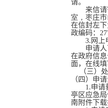
请。
来信请
室，枣
庄市
在信封左下
政编码：
27
3.
网上
申请人可
在政府信息
面，在线填
（三）
（四）申请
1.
申请
亭区应急局
南附件下载