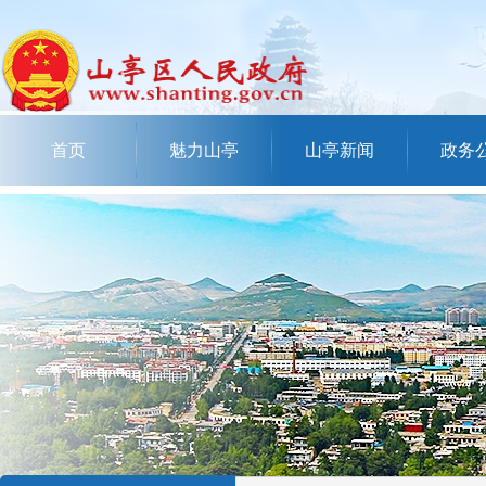
首页
魅力山亭
山亭新闻
政务