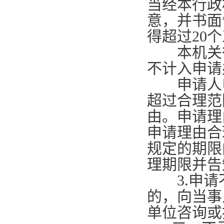
当经本行政
意，并书面
得超过
20
个
本机关征
不计入申请
申请人申
超过合理范
由。申请理
申请理由合
规定的期限
理期限并告
3.
申请
的，向当事
单位咨询或