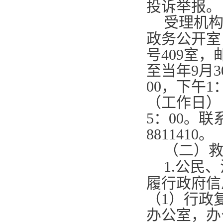
投诉举报。
受理机
政务公开室
号
409
室，
至当年
9
月
3
00
，下午
1
（工作日）
5
：
00
。联
8811410
。
（二）
1.
公民、
履行政府信
（
1
）行政
办公室，办