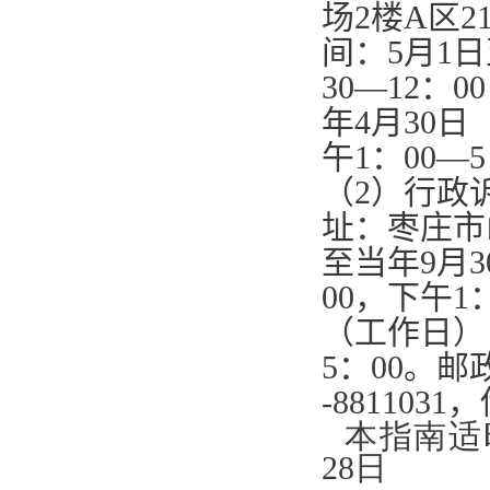
场
2
楼
A
区
2
间：
5
月
1
日
30—12
：
00
年
4
月
30
日
午
1
：
00—5
（
2
）行政
址：枣庄市
至当年
9
月
3
00
，下午
1
（工作日）
5
：
00
。邮
-8811031
，
本指南适
28日