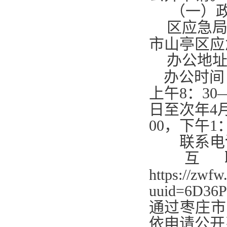
（一）
区应急
市山亭区应
办公地
办公时间
上午
8
：
30
日至次年
4
00
，下午
1
联系电
互
https://zwfw
uuid=6D36P3
通过枣庄市
依申请公开