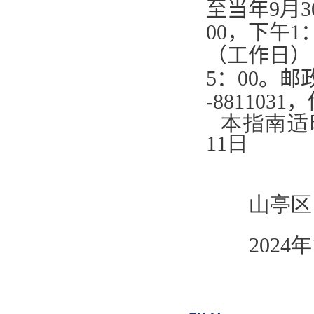
至当年
9
月
3
00
，下午
1
（工作日）
5
：
00
。邮
-8811031
，
本指南适
11日
山亭区自
2024年