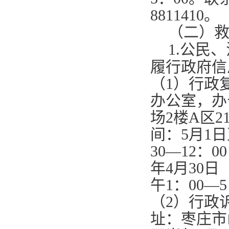
8811410
。
（二）
1.
公民、
履行政府信
（
1
）行政
办公室，办
场
2
楼
A
区
2
间：
5
月
1
日
30—12
：
00
年
4
月
30
日
午
1
：
00—5
（
2
）行政
址：枣庄市