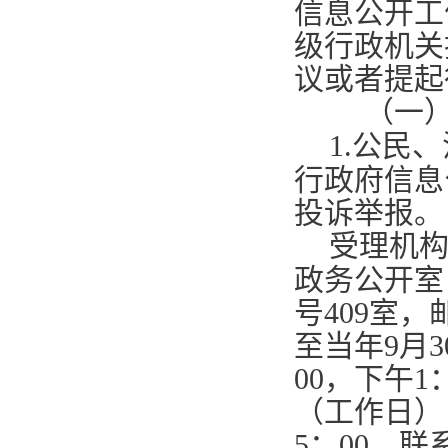
信息公开工
级行政机关
议或者提起
（一
1.
公民、
行政府信息
投诉举报。
受理机
政务公开室
号
409
室，
至当年
9
月
3
00
，下午
1
（工作日）
5
：
00
。联