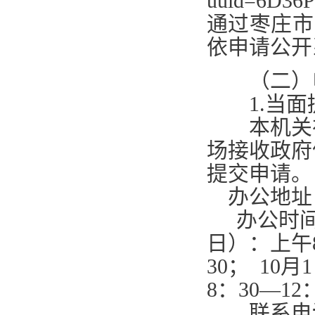
uuid=6D36P3
通过枣庄市
依申请公开
（二）申
1.
当面
本机关在
场接收政府
提交申请。
办公地址
办公时
日）：上午
30
；
10
月
1
8
：
30—12
联系电