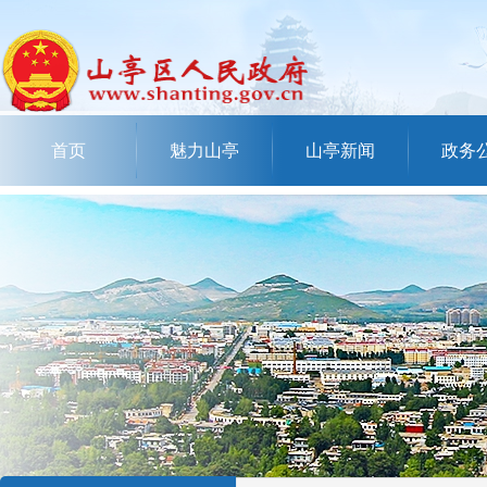
首页
魅力山亭
山亭新闻
政务