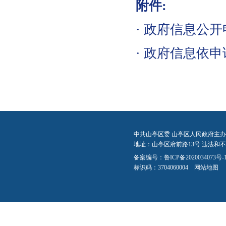
附件:
·
政府信息公开申
·
政府信息依申请
中共山亭区委 山亭区人民政府主办
地址：山亭区府前路13号 违法和不良信
备案编号：
鲁ICP备2020034073号-
标识码：3704060004
网站地图