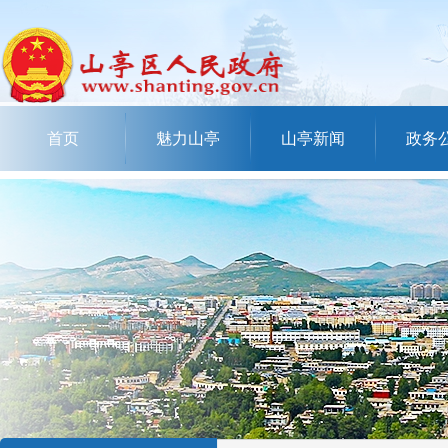
首页
魅力山亭
山亭新闻
政务