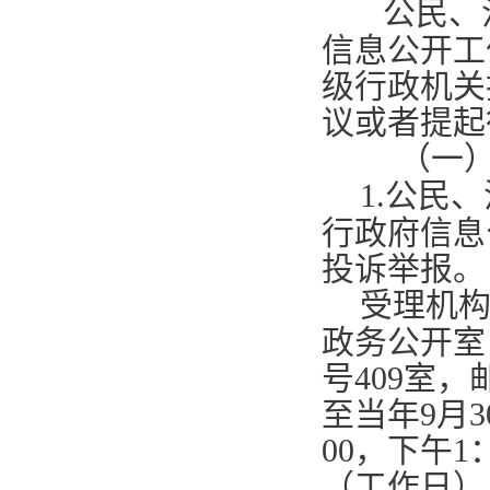
公民、
信息公开工
级行政机关
议或者提起
（一
1.
公民、
行政府信息
投诉举报。
受理机
政务公开室
号
409
室，
至当年
9
月
3
00
，下午
1
（工作日）