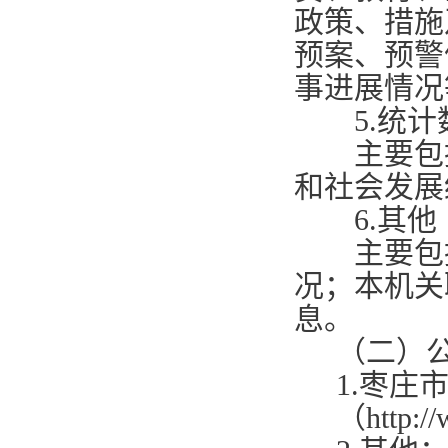
政策、措施
预案、预警
事进展情况
5.
统计
主要包括
和社会发展
6.
其他
主要包括
况；本机关
息。
（二）
1.
枣庄
（
http:/