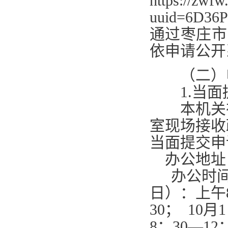
https://zwfw
uuid=6D36P3
通过枣庄市
依申请公开
（二）申
1.
当面
本机关在
室现场接收
当面提交申
办公地址
办公时
日）：上午
30
；
10
月
1
8
：
30—12