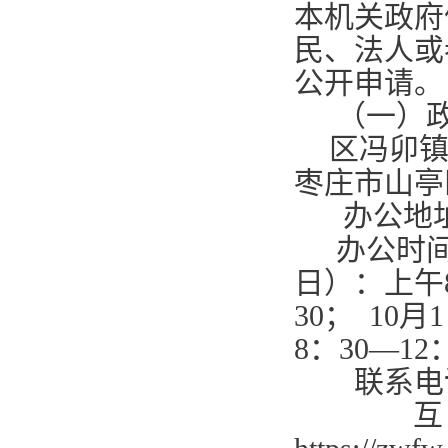
本机关政府
民、法人或
公开申请。
（一）
区冯卯
枣庄市山亭
办公地
办公时
日）：上午
30
；
10
月
1
8
：
30—12
联系电
互