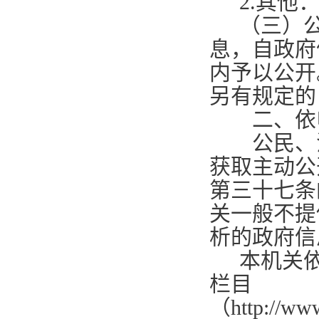
2.
其他
（三）
息，自政府
内予以公开
另有规定的
二、依
公民、法
获取主动公
第三十七条
关一般不提
析的政府信
本机关
栏目
（
http://ww