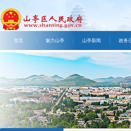
首页
魅力山亭
山亭新闻
政务