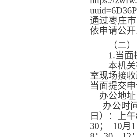
https://zwfw
uuid=6D36P3
通过枣庄市
依申请公开
（二）申
1.
当面
本机关在
室现场接收
当面提交申
办公地址
办公时
日）：上午
30
；
10
月
1
8
：
30—12