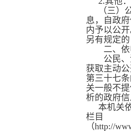
2.
其他
（三）
息，自政府
内予以公开
另有规定的
二、依
公民、法
获取主动公
第三十七条
关一般不提
析的政府信
本机关
栏目
（
http://ww