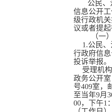
公民、
信息公开工
级行政机关
议或者提起
（一
1.
公民、
行政府信息
投诉举报。
受理机
政务公开室
号
409
室，
至当年
9
月
3
00
，下午
1
（工作日）