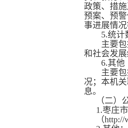
政策、措施
预案、预警
事进展情况
5.
统计
主要包括
和社会发展
6.
其他
主要包括
况；本机关
息。
（二）
1.
枣庄
（
http:/