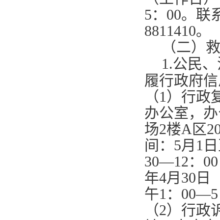
5
：
00
。联
8811410
。
（二）
1.
公民、
履行政府信
（
1
）行政
办公室，办
场
2
楼
A
区
2
间：
5
月
1
日
30—12
：
00
年
4
月
30
日
午
1
：
00—5
（
2
）行政