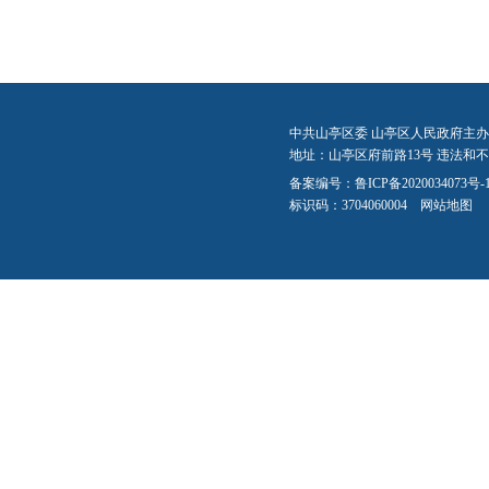
中共山亭区委 山亭区人民政府主办
地址：山亭区府前路13号 违法和不良信
备案编号：
鲁ICP备2020034073号-
标识码：3704060004
网站地图