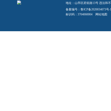
地址：山亭区府前路13号 违法和不良信
备案编号：
鲁ICP备2020034073号-
标识码：3704060004
网站地图