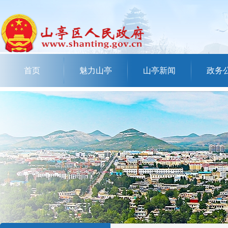
首页
魅力山亭
山亭新闻
政务