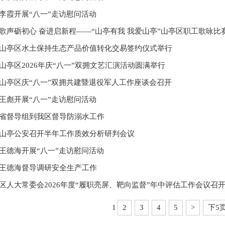
李霞开展“八一”走访慰问活动
歌声砺初心 奋进启新程——“山亭有我 我爱山亭”山亭区职工歌咏比赛决
山亭区水土保持生态产品价值转化交易签约仪式举行
山亭区2026年庆“八一”双拥文艺汇演活动圆满举行
山亭区庆“八一”双拥共建暨退役军人工作座谈会召开
王彪开展“八一”走访慰问活动
省督导组到我区督导防溺水工作
山亭公安召开半年工作质效分析研判会议
王德海开展“八一”走访慰问活动
王德海督导调研安全生产工作
区人大常委会2026年度“履职亮屏、靶向监督”年中评估工作会议召开 王
1
2
3
4
5
>
下5