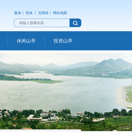
繁体
丨
简体
丨
无障碍
丨
网站地图
休闲山亭
投资山亭