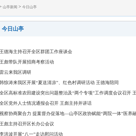
>
>
山亭新闻
今日山亭
今日山亭
王德海主持召开全区群团工作座谈会
王彪带队开展招商考察活动
雷云来我区调研
韩惊涛来我区开展“夏送清凉”、红色村调研活动 王德海陪同
全区高标准农田建设突出问题整治及“两个专项”工作调度会议召开 王德
全区党外人士情况通报会召开 王彪主持并讲话
视察协商聚合力 提案督办促落地—山亭区政协赋能“两院一体”医养融合
王彪主持召开区长办公会议
李洪波开展“八一”走访慰问活动