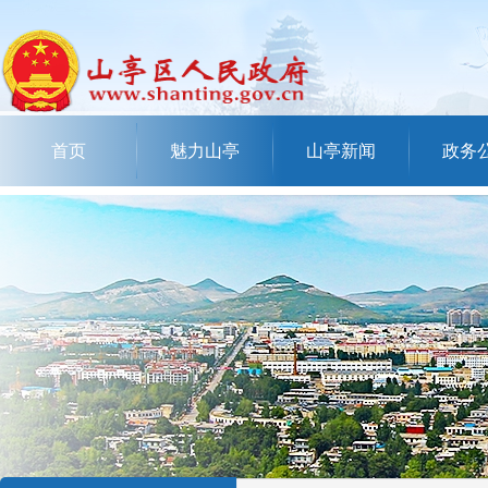
首页
魅力山亭
山亭新闻
政务