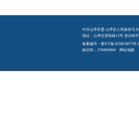
中共山亭区委 山亭区人民政府主办
地址：山亭区府前路13号 违法和不良信
备案编号：
鲁ICP备2020034073号-
标识码：3704060004
网站地图