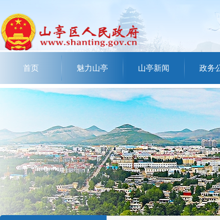
首页
魅力山亭
山亭新闻
政务