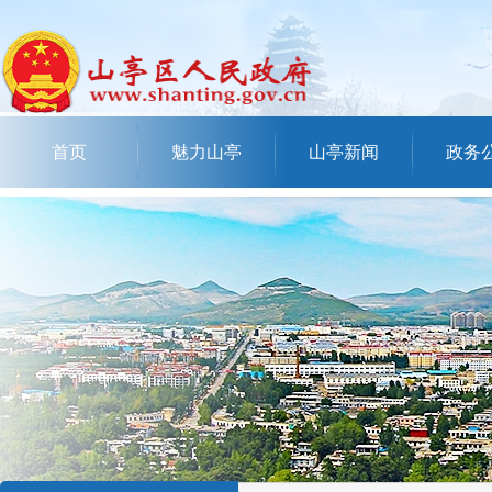
首页
魅力山亭
山亭新闻
政务