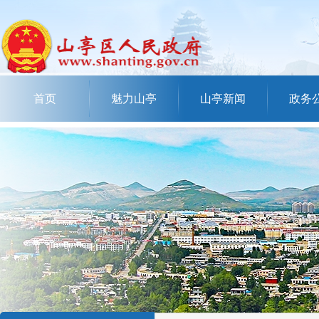
首页
魅力山亭
山亭新闻
政务