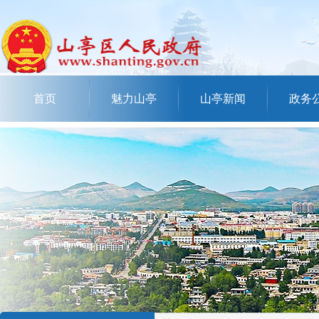
首页
魅力山亭
山亭新闻
政务