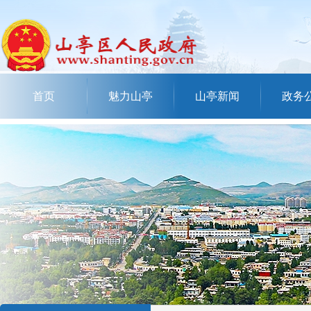
首页
魅力山亭
山亭新闻
政务