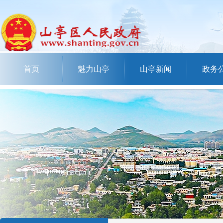
首页
魅力山亭
山亭新闻
政务