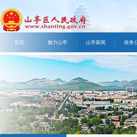
首页
魅力山亭
山亭新闻
政务