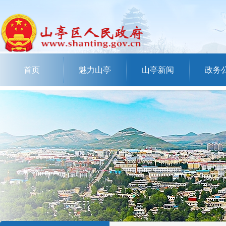
首页
魅力山亭
山亭新闻
政务