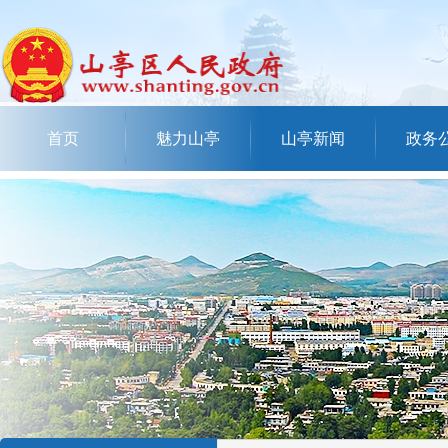
首页
魅力山亭
山亭新闻
政务